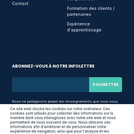
Contact
Formation des clients /
partenaires
Expérience
d'apprentissage
ABONNEZ-VOUS À NOTRE INFOLETTRE
Nous ne partagerons jamais les renseignements que vous nous
fournissez.
Ce site web stocke les cookies sur votre ordinateur. Ces
cookies sont utilisés pour collecter des informations sur la
manière dont vous interagissez avec notre site web et nous
permettent de nous souvenir de vous. Nous utilisons ces
informations afin d'améliorer et de personnaliser votre
expérience de navigation, ainsi que pour l'analyse et les